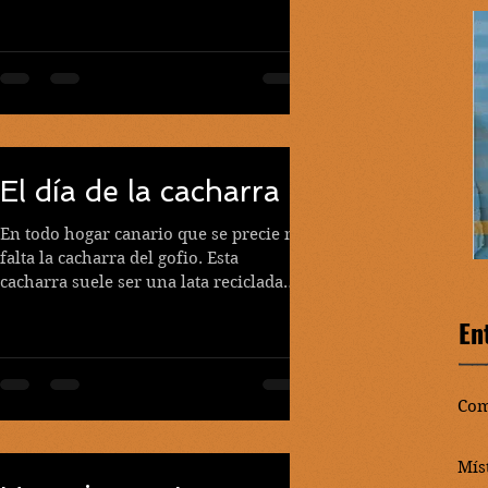
sentado frente al espejo. Como en...
El día de la cacharra
En todo hogar canario que se precie no
falta la cacharra del gofio. Esta
cacharra suele ser una lata reciclada
que una vez sirvió para...
En
Com
Mís