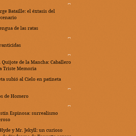
ge Bataille: el éxtasis del
cenario
engua de las ratas
vanticidas
 Quijote de la Mancha: Caballero
la Triste Memoria
ta subió al Cielo en patineta
os de Homero
stín Espinosa: surrealismo
eroso
 Hyde y Mr. Jekyll: un curioso