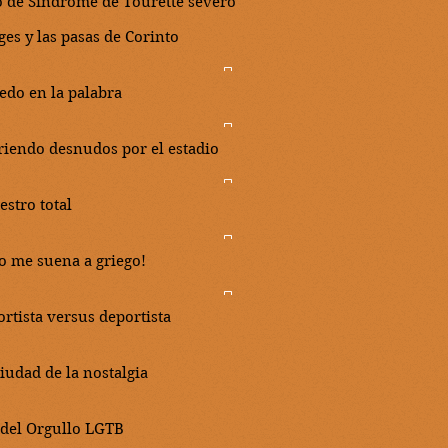
o de Síndrome de Tourette severo
ges y las pasas de Corinto
dedo en la palabra
riendo desnudos por el estadio
estro total
to me suena a griego!
ortista versus deportista
ciudad de la nostalgia
 del Orgullo LGTB