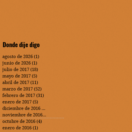
Donde dije digo
agosto de 2026
(1)
1 entrada
junio de 2026
(1)
1 entrada
julio de 2017
(18)
18 entradas
mayo de 2017
(5)
5 entradas
abril de 2017
(11)
11 entradas
marzo de 2017
(52)
52 entradas
febrero de 2017
(31)
31 entradas
enero de 2017
(5)
5 entradas
diciembre de 2016
(2)
2 entradas
noviembre de 2016
(3)
3 entradas
octubre de 2016
(4)
4 entradas
enero de 2016
(1)
1 entrada