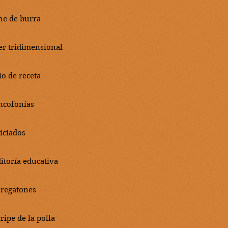
he de burra
ser tridimensional
io de receta
ncofonías
iciados
itoría educativa
 regatones
ripe de la polla