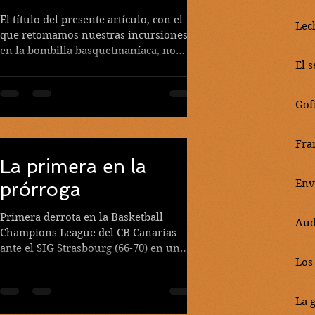
El título del presente artículo, con el
Lec
que retomamos nuestras incursiones
en la bombilla basquetmaníaca, no
El 
viene a colación del regreso...
Gof
Fra
La primera en la
Env
prórroga
Primera derrota en la Basketball
Aud
Champions League del CB Canarias
ante el SIG Strasbourg (66-70) en un
Los
partido donde predominó el juego...
La g