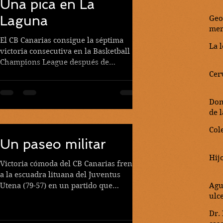
Una pica en La
Laguna
Geor
mer
El CB Canarias consigue la séptima
La l
victoria consecutiva en la Basketball
Champions League después de
imponerse el pasado miércoles...
Cer
Don
de 
Cole
Un paseo militar
Hij
Victoria cómoda del CB Canarias frente
a la escuadra lituana del Juventus
Utena (79-57) en un partido que
Agu
ulc
dominaron los locales desde el...
Dr.