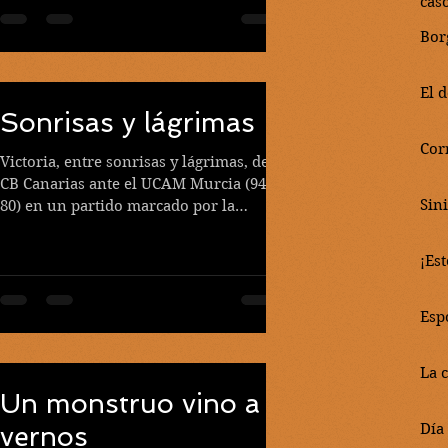
cas
Bor
El 
Sonrisas y lágrimas
Cor
Victoria, entre sonrisas y lágrimas, del
CB Canarias ante el UCAM Murcia (94-
Sini
80) en un partido marcado por la
tensión y las emociones...
¡Es
Esp
La 
Un monstruo vino a
Día
vernos