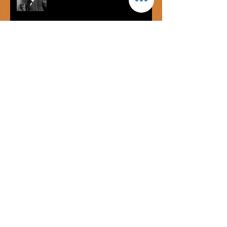
Míster Onán
George Bataille: el éxtasis del
mercenario
La lengua de las ratas