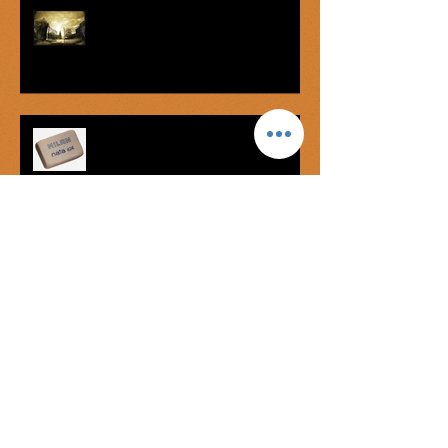
Advertencia antes de entrar
Parábola de la goma de borrar
Mar de nubes
El oráculo