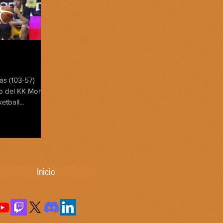
as (103-57)
o del KK Mornar
tball...
Inicio