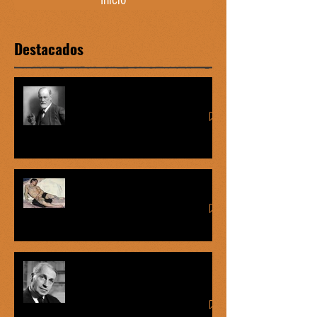
Destacados
Complejo de Edipo vs graofilia
Míster Onán
George Bataille: el éxtasis del
mercenario