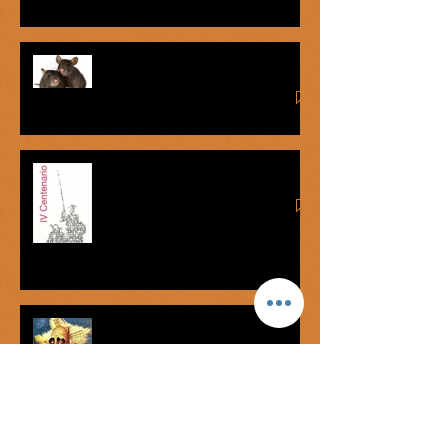
La lengua de las ratas
Cervanticidas
Don Quijote de la Mancha:
Caballero de la Triste
Memoria