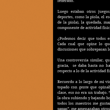
federado.
Luego estaban otros juegos,
deportes, como la piola, el es
de la piola), la quedada, m
componente de actividad físic
¿Podemos decir que todos es
Cada cual que opine lo que
discusiones que sobrepasan lo
Una controversia similar, q
gracia,  se daba hasta no h
respecto a lo de la actividad fí
Recuerdo a lo largo de mi vi
topado con gente que opinab
clase, eso no era un trabajo. 
la obra subiendo y bajando bo
todos los maestros me gusta
papas”, me amenazaban otros