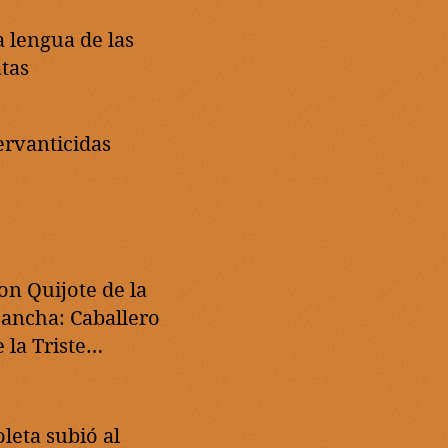
a lengua de las
atas
ervanticidas
on Quijote de la
ancha: Caballero
 la Triste
emoria
oleta subió al