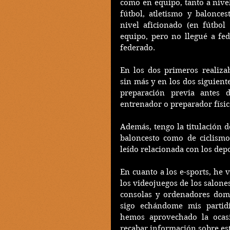
como en equipo, tanto a nivel
fútbol, atletismo y balonce
nivel aficionado (en fútbol
equipo, pero no llegué a fed
federado. 
En los dos primeros realiza
sin más y en los dos siguiente
preparación previa antes 
entrenador o preparador físic
Además, tengo la titulación d
baloncesto como de ciclismo
leído relacionada con los dep
En cuanto a los e-sports, he 
los videojuegos de los salones
consolas y ordenadores domé
sigo echándome mis partidi
hemos aprovechado la ocas
recabar información sobre est