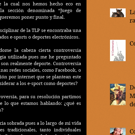
de la cual nos hemos hecho eco en 
la sección denominada “Juego de 
L
 queremos poner punto y final. 
r
sciplinar de la TLP se encontraba una 
dos e-sports o deportes electrónicos.
C
ome la cabeza cierta controversia 
gía utilizada pues me he preguntado 
 son realmente deporte. Controversia 
nas redes sociales, como Facebook, o 
ón por internet que se plantean este 
derar a los e-sport como deportes?
D
M
oversia, para su resolución partimos 
 lo que estamos hablando: ¿qué es 
de
s?
M
ia sobrada pues a lo largo de mi vida 
s tradicionales, tanto individuales 
C