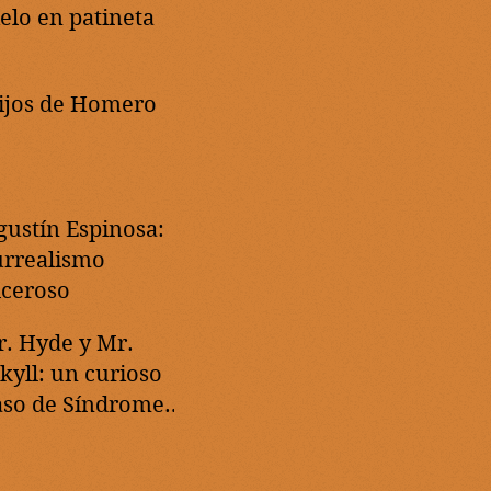
ielo en patineta
ijos de Homero
gustín Espinosa:
urrealismo
lceroso
r. Hyde y Mr.
ekyll: un curioso
aso de Síndrome
e Tourette severo