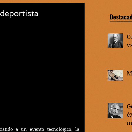
 deportista
Destaca
C
vs
M
G
éx
m
stido a un evento tecnológico, la 