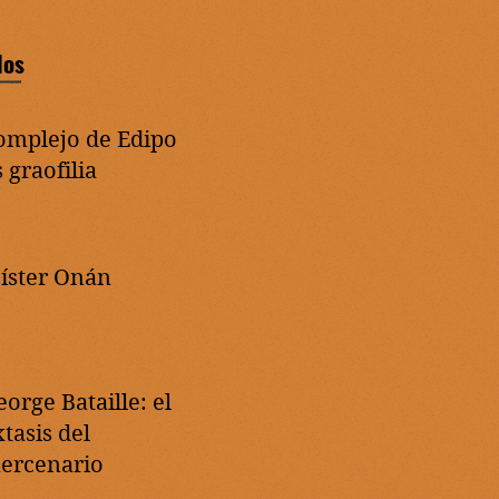
dos
omplejo de Edipo
 graofilia
íster Onán
eorge Bataille: el
tasis del
ercenario