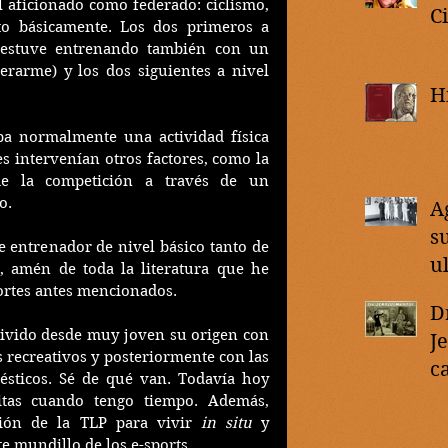
 aficionado como federado: ciclismo, 
C
sto básicamente. Los dos primeros a 
 estuve entrenando también con un 
erarme) y los dos siguientes a nivel 
H
ba normalmente una actividad física 
s intervenían otros factores, como la 
de la competición a través de un 
o.
A
s
e entrenador de nivel básico tanto de 
u
, amén de toda la literatura que he 
ortes antes mencionados.
D
vivido desde muy joven su origen con 
J
 recreativos y posteriormente con las 
c
sticos. Sé de qué van. Todavía hoy 
d
tas cuando tengo tiempo. Además, 
ión de la TLP para vivir 
in situ
 y 
e mundillo de los e-sports.