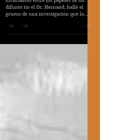
Los archivos:
orígenes
Escarbando entre los papeles de mi
difunto tío el Dr. Hernand, hallé el
grueso de una investigación que lo
había mantenido sumido en una...