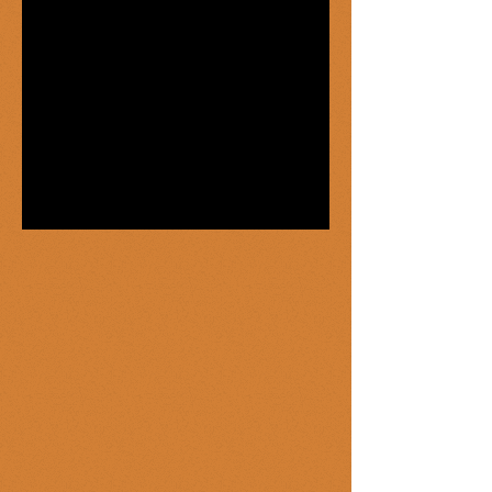
Auditoría educativa
Los regatones
La gripe de la polla
La barriada
Parábola de la goma de borrar