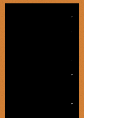
Entradas destacadas
Complejo de Edipo vs graofilia
Míster Onán
George Bataille: el éxtasis del
mercenario
La lengua de las ratas
Cervanticidas
Don Quijote de la Mancha: Caballero
de la Triste Memoria
Coleta subió al Cielo en patineta