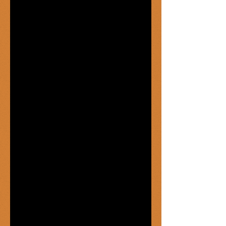
Esportista versus deportista
La ciudad de la nostalgia
Día del Orgullo LGTB
Leche de burra
El ser tridimensional
Gofio de receta
Francofonías
Enviciados