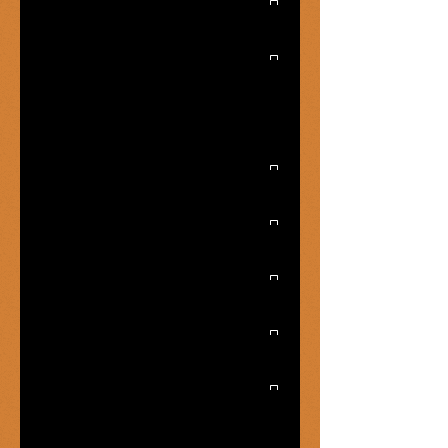
Hijos de Homero
Agustín Espinosa: surrealismo ulceroso
Dr. Hyde y Mr. Jekyll: un curioso caso
de Síndrome de Tourette severo
Borges y las pasas de Corinto
El dedo en la palabra
Corriendo desnudos por el estadio
Siniestro total
¡Esto me suena a griego!