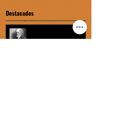
Destacados
Complejo de Edipo vs graofilia
Míster Onán
George Bataille: el éxtasis del
mercenario