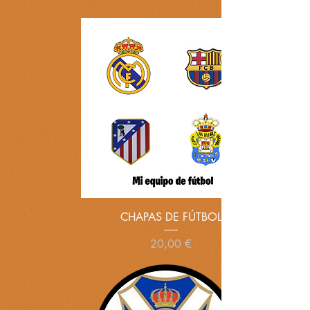
CHAPAS DE FÚTBOL
Precio
20,00 €