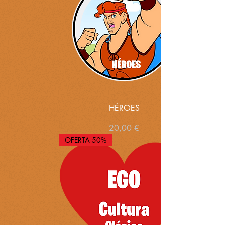
HÉROES
Precio
20,00 €
OFERTA 50%