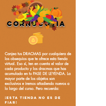
CORNUCOPIA
Canjea tus DRACMAS por cualquiera de
los obsequios que te ofrece esta tienda
virtual. Eso sí, ten en cuenta el valor de
cada producto y los dracmas que has
acumulado en tu PASE DE LEYENDA. La
mayor parte de los objetos son
exclusivos e iremos añadiendo nuevos a
lo largo del curso. Pero recuerda:
¡esta tienda no es de
fiar!