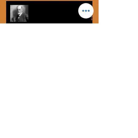
Complejo de Edipo vs graofilia
Míster Onán
George Bataille: el éxtasis del
mercenario
La lengua de las ratas