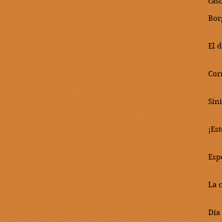
cas
Bor
El 
Cor
Sini
¡Es
Esp
La 
Día