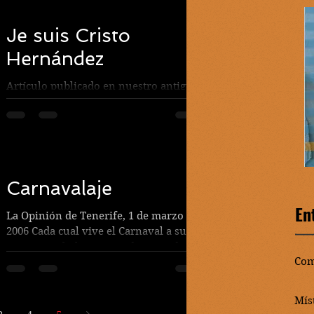
Je suis Cristo
Hernández
Artículo publicado en nuestro antiguo
blog (12/01/2015) Je ne suis pas Charlie
Hebdo. Yo soy Cristo Hernández y
quiero gritar a los...
Carnavalaje
En
La Opinión de Tenerife, 1 de marzo de
2006 Cada cual vive el Carnaval a su
manera. Faltaba más. Podríamos decir
Com
que existen tantas formas...
Mís