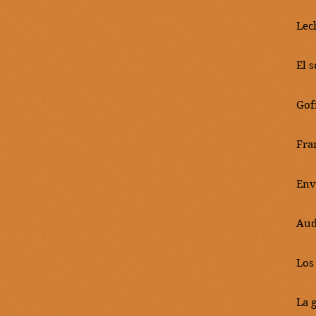
Lec
El 
Gof
Fra
Env
Aud
Los
La g