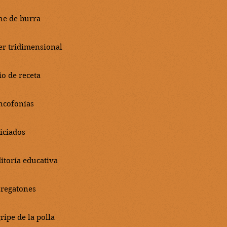
he de burra
ser tridimensional
io de receta
ncofonías
iciados
itoría educativa
 regatones
ripe de la polla