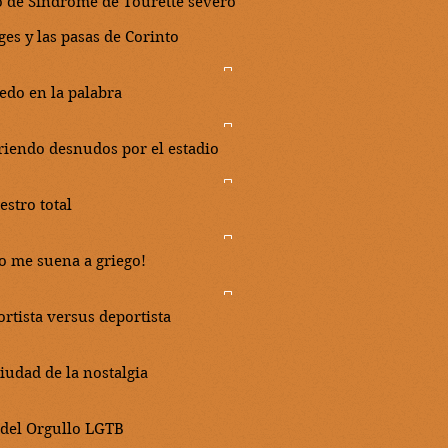
o de Síndrome de Tourette severo
ges y las pasas de Corinto
dedo en la palabra
riendo desnudos por el estadio
estro total
to me suena a griego!
ortista versus deportista
ciudad de la nostalgia
 del Orgullo LGTB