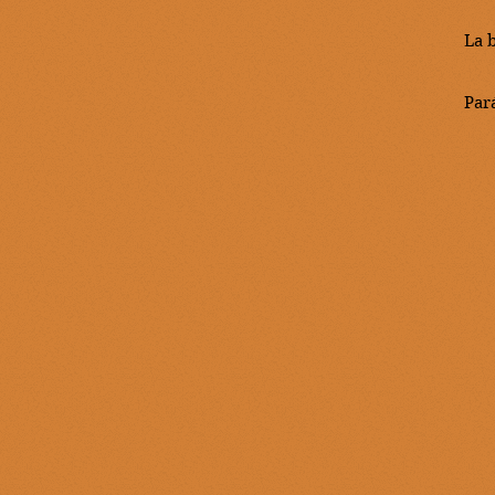
La 
Par