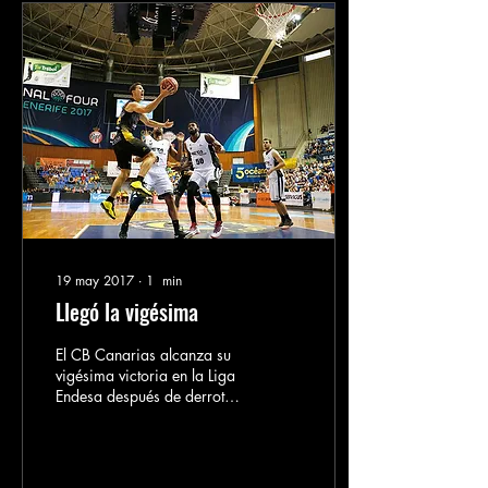
19 may 2017
∙
1
min
Llegó la vigésima
El CB Canarias alcanza su
vigésima victoria en la Liga
Endesa después de derrotar
al Retabet Bilbao Basket
(80-76) en un partido que
los...