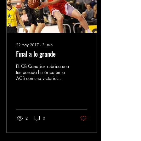
22 may 2017
∙
3
min
Final a lo grande
EL CB Canarias rubrica una
temporada histórica en la
ACB con una victoria
contundente frente a ICL
Manresa (84-51) con la que
cierra el...
2
0