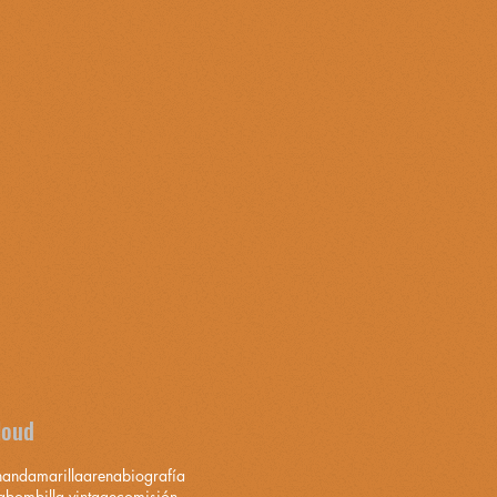
loud
nand
amarilla
arena
biografía
a
bombilla vintage
comisión