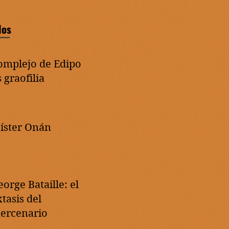
dos
omplejo de Edipo
 graofilia
íster Onán
eorge Bataille: el
tasis del
ercenario