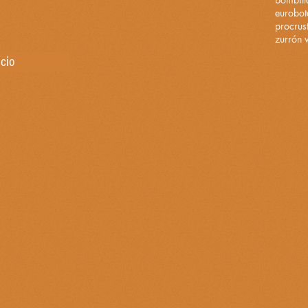
eurobot
procrus
zurrón 
icio