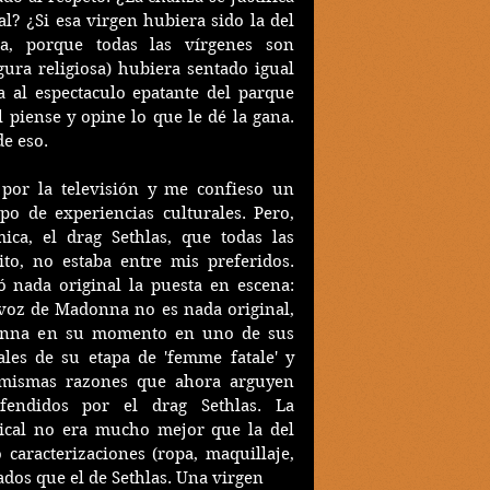
? ¿Si esa virgen hubiera sido la del 
, porque todas las vírgenes son 
ura religiosa) hubiera sentado igual 
a al espectaculo epatante del parque 
 piense y opine lo que le dé la gana. 
de eso.
 por la televisión y me confieso un 
po de experiencias culturales. Pero, 
ca, el drag Sethlas, que todas las 
to, no estaba entre mis preferidos. 
 nada original la puesta en escena: 
voz de Madonna no es nada original, 
onna en su momento en uno de sus 
les de su etapa de 'femme fatale' y 
s mismas razones que ahora arguyen 
endidos por el drag Sethlas. La 
cal no era mucho mejor que la del 
 caracterizaciones (ropa, maquillaje, 
dos que el de Sethlas. Una virgen 