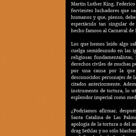
Martin Luther King, Federico G
fervientes luchadores que sac
humanos y que, pienso, debe
espectáculo tan singular de
hecho famoso al Carnaval de 
Los que hemos leído algo sa
cuelga semidesnudo en las ig
religiosas fundamentalistas,
derechos civiles de muchas pe
por una causa por la que
desconocidos personajes de l
citados anteriormente. Adem
instrumento de tortura, lo u
esplendor imperial como medi
¿Podríamos afirmar, después
Santa Catalina de Las Palm
apología de la tortura o del a
drag Sethlas y no sólo blasfemi