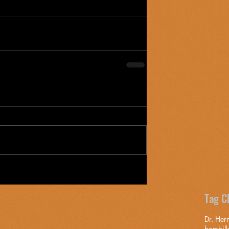
Tag C
Dr. Her
bombill