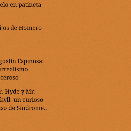
ielo en patineta
ijos de Homero
gustín Espinosa:
urrealismo
lceroso
r. Hyde y Mr.
ekyll: un curioso
aso de Síndrome
e Tourette severo