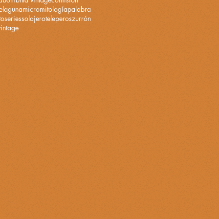
e
laguna
micro
mitología
palabra
to
series
solajero
teleperos
zurrón
vintage