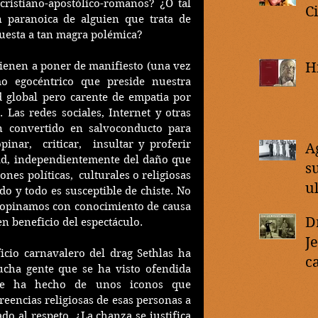
cristiano-apostólico-romanos? ¿O tal 
C
 paranoica de alguien que trata de 
uesta a tan magra polémica?
vienen a poner de manifiesto (una vez 
H
o egocéntrico que preside nuestra 
d global pero carente de empatia por 
Las redes sociales, Internet y otras 
 convertido en salvoconducto para 
ar,  criticar,  insultar y proferir 
A
ad, independientemente del daño que 
s
es políticas,  culturales o religiosas 
u
o y todo es susceptible de chiste. No 
 opinamos con conocimiento de causa 
D
en beneficio del espectáculo.
J
icio carnavalero del drag Sethlas ha 
c
cha gente que se ha visto ofendida 
d
se ha hecho de unos iconos que 
eencias religiosas de esas personas a 
ado al respeto. ¿La chanza se justifica 