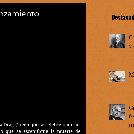
anzamiento
Destaca
C
vs
M
G
éx
m
a Drag Queen que se celebre por esos 
o que se escenifique la muerte de 