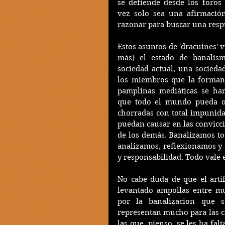
se defiende desde los foros 
vez solo sea una afirmación
razonar para buscar una resp
Estos asuntos de 'dracuines' 
más) el estado de banalism
sociedad actual, una socieda
los miembros que la forman. 
pamplinas mediáticas se han
que todo el mundo pueda opin
chorradas con total impunid
puedan causar en las conviccion
de los demás. Banalizamos tod
analizamos, reflexionamos y
y responsabilidad. Todo vale 
No cabe duda de que el artif
levantado ampollas entre mu
por la banalizacion que 
representan mucho para las cr
las que, pienso, se les ha falt