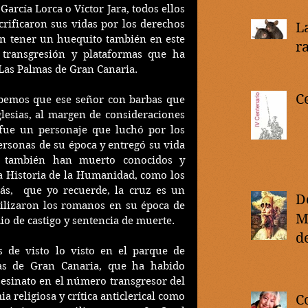
arcía Lorca o Víctor Jara, todos ellos 
rificaron sus vidas por los derechos 
L
n tener un huequito también en este 
r
 transgresión y plataformas que ha 
Las Palmas de Gran Canaria.
C
bemos que ese señor con barbas que 
lesias, al margen de consideraciones 
 fue un personaje que luchó por los 
rsonas de su época y entregó su vida 
 también han muerto conocidos y 
a Historia de la Humanidad, como los 
ás,  que yo recuerde, la cruz es un 
D
tilizaron los romanos en su época de 
M
o de castigo y sentencia de muerte.
de
 de visto lo visto en el parque de 
M
as de Gran Canaria, que ha habido 
sesinato en el número transgresor del 
a religiosa y crítica anticlerical como 
C