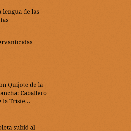
a lengua de las
atas
ervanticidas
on Quijote de la
ancha: Caballero
 la Triste
emoria
oleta subió al