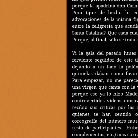
porque la apadrina don Carnal
Pino (que de hecho lo era
advocaciones de la misma fig
entre la feligresía que acudí
Santa Catalina? Que cada cual
Porque, al final, sólo se trata 
Vi la gala del pasado lunes
ferviente seguidor de este ti
dejando a un lado la polémi
quinielas daban como favori
Para empezar, no me pareció
una virgen que canta con la 
porque eso ya lo hizo Mad
controvertidos videos musica
recibió sus críticas por la
quienes se han sentido of
coreografía del número musi
resto de participantes.  Hubo
complementos, etc.) más curra