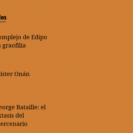
dos
omplejo de Edipo
 graofilia
íster Onán
eorge Bataille: el
tasis del
ercenario