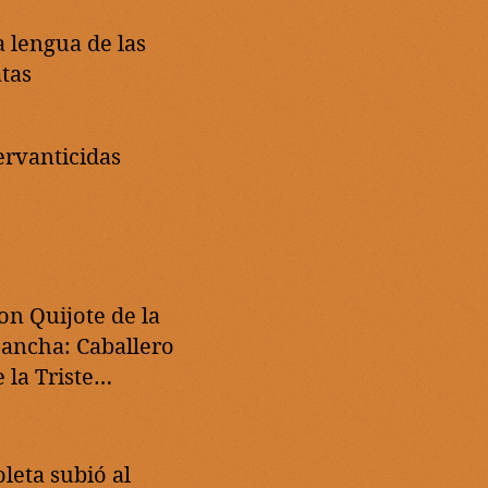
a lengua de las
atas
ervanticidas
on Quijote de la
ancha: Caballero
 la Triste
emoria
oleta subió al