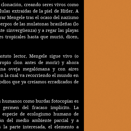
clonación, creando seres vivos como 
ulas extraídas de la piel de Hitler. A 
rar Mengele tras el ocaso del nazismo 
uerpos de las mulatonas brasileñas (lo 
te sinvergüenza) y a regar las playas 
s tropicales hasta que murió, dicen, 
uto lector, Mengele sigue vivo (o 
opio clon antes de morir) y ahora 
una oveja megalómana y con aires 
on la cual va recorriendo el mundo en 
odios que ya creíamos erradicados de 
es humanos como burdas fotocopias es 
germen del fracaso implícito. La 
 especie de ecologismo humano de 
ón del medio ambiente parcial y a 
la parte interesada, el elemento a 