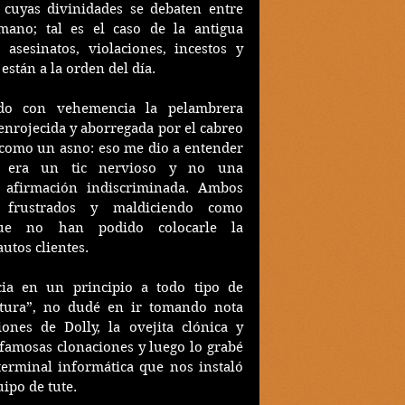
, cuyas divinidades se debaten entre 
ano; tal es el caso de la antigua 
 asesinatos, violaciones, incestos y 
stán a la orden del día.
do con vehemencia la pelambrera 
enrojecida y aborregada por el cabreo 
 como un asno: eso me dio a entender 
era un tic nervioso y no una 
 afirmación indiscriminada. Ambos 
 frustrados y maldiciendo como 
ue no han podido colocarle la 
utos clientes.
ia en un principio a todo tipo de 
tura”, no dudé en ir tomando nota 
ones de Dolly, la ovejita clónica y 
 famosas clonaciones y luego lo grabé 
terminal informática que nos instaló 
ipo de tute.