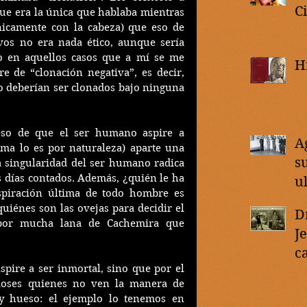
C
ue era la única que hablaba mientras 
nicamente con la cabeza) que eso de 
vos no era nada ético, aunque sería 
io en aquellos casos que a mí se me 
H
 de “clonación negativa”, es decir, 
 deberían ser clonados bajo ninguna 
so de que el ser humano aspire a 
A
lma lo es por naturaleza) aparte una 
s
a singularidad del ser humano radica 
 días contados. Además, ¿quién le ha 
u
spiración última de todo hombre es 
uiénes son las ovejas para decidir el 
D
por mucha lana de Cachemira que 
J
c
pire a ser inmortal, sino que por el 
d
ioses quienes no ven la manera de 
y hueso: el ejemplo lo tenemos en 