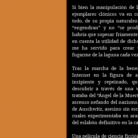
Si bien la manipulación de l
ejemplares clónicos va en c
todo, de su propia naturalez
“engendran” y no “se prod
habría que sopesar fríamente 
en cuenta la utilidad de dich
me ha servido para crear 
fugarme de la laguna cada ve
Tras la marcha de la benem
Internet en la figura de a
incipiente y repeinado, q
descubrir a través de una w
trataba del “Ángel de la Muert
ascenso nefando del nazismo,
de Auschwitz, asesino sin esc
cuales experimentaba en aras
del eslabón definitivo en la 
Una película de ciencia ficció