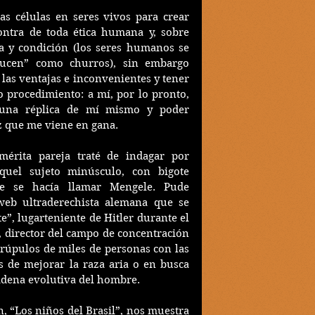
as células en seres vivos para crear 
ontra de toda ética humana y, sobre 
a y condición (los seres humanos se 
ucen” como churros), sin embargo 
las ventajas e inconvenientes y tener 
o procedimiento: a mí, por lo pronto, 
una réplica de mí mismo y poder 
z que me viene en gana.
érita pareja traté de indagar por 
quel sujeto minúsculo, con bigote 
ue se hacía llamar Mengele. Pude 
eb ultraderechista alemana que se 
e”, lugarteniente de Hitler durante el 
 director del campo de concentración 
rúpulos de miles de personas con las 
 de mejorar la raza aria o en busca 
cadena evolutiva del hombre.
n, “Los niños del Brasil”, nos muestra 