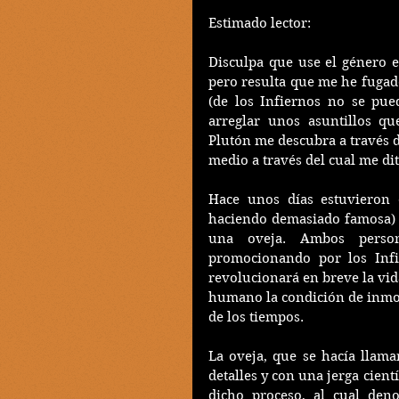
Estimado lector:
Disculpa que use el género ep
pero resulta que me he fugad
(de los Infiernos no se pue
arreglar unos asuntillos qu
Plutón me descubra a través de
medio a través del cual me di
Hace unos días estuvieron e
haciendo demasiado famosa) 
una oveja. Ambos person
promocionando por los Infi
revolucionará en breve la vida
humano la condición de inmort
de los tiempos.
La oveja, que se hacía llamar
detalles y con una jerga cientí
dicho proceso, al cual deno