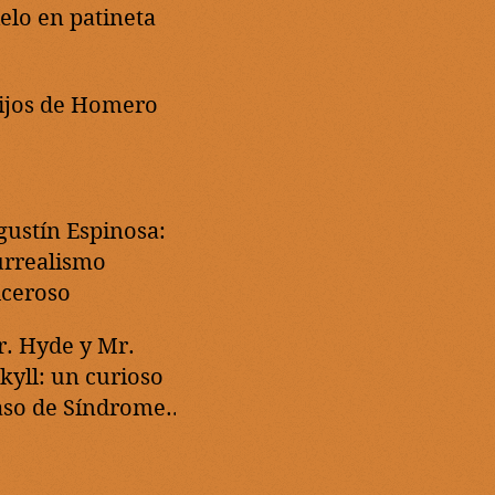
ielo en patineta
ijos de Homero
gustín Espinosa:
urrealismo
lceroso
r. Hyde y Mr.
ekyll: un curioso
aso de Síndrome
e Tourette severo