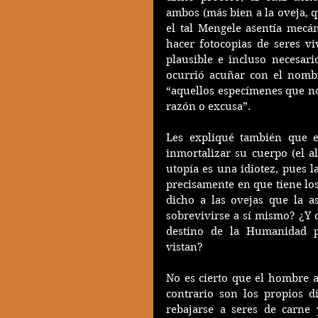
ambos (más bien a la oveja, q
el tal Mengele asentía mecá
hacer fotocopias de seres vi
plausible e incluso necesar
ocurrió acuñar con el nombre
“aquellos especímenes que no
razón o excusa”.
Les expliqué también que e
inmortalizar su cuerpo (el a
utopía es una idiotez, pues l
precisamente en que tiene los
dicho a las ovejas que la a
sobrevivirse a sí mismo? ¿Y q
destino de la Humanidad 
vistan?
No es cierto que el hombre as
contrario son los propios d
rebajarse a seres de carne 