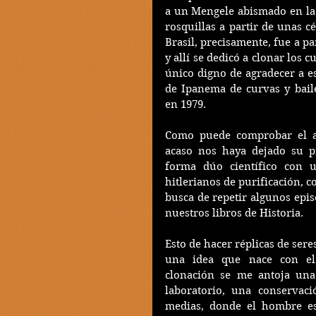
a un Mengele abismado en la 
rosquillas a partir de unas cél
Brasil, precisamente, fue a pa
y allí se dedicó a clonar los c
único digno de agradecer a es
de Ipanema de curvas y baile
en 1979.
Como puede comprobar el ast
acaso nos haya dejado su pr
forma dúo científico con 
hitlerianos de purificación, c
busca de repetir algunos epis
nuestros libros de Historia.
Esto de hacer réplicas de ser
una idea que nace con el 
clonación se me antoja una
laboratorio, una conservaci
medias, donde el hombre es 