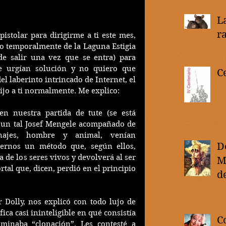
L
r
istolar para dirigirme a ti este mes, 
o temporalmente de la Laguna Estigia 
de salir una vez que se entra) para 
e urgían solución y no quiero que 
C
l laberinto intrincado de Internet, el 
tijo a ti normalmente. Me explico:
n nuestra partida de tute (se está 
un tal Josef Mengele acompañado de 
ajes, hombre y animal, venían 
D
ernos un método que, según ellos, 
 de los seres vivos y devolverá al ser 
M
al que, dicen, perdió en el principio 
de
M
 Dolly, nos explicó con todo lujo de 
fica casi ininteligible en qué consistía 
C
minaba “clonación”. Les contesté a 