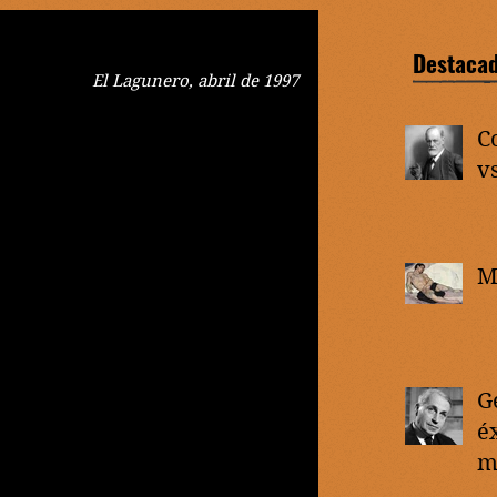
Destaca
El Lagunero, abril de 1997
C
vs
M
G
éx
m