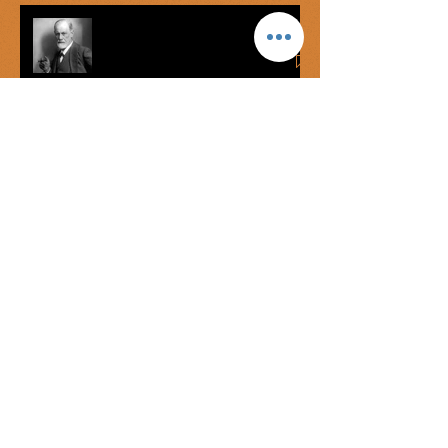
Complejo de Edipo vs graofilia
Míster Onán
George Bataille: el éxtasis del
mercenario
La lengua de las ratas