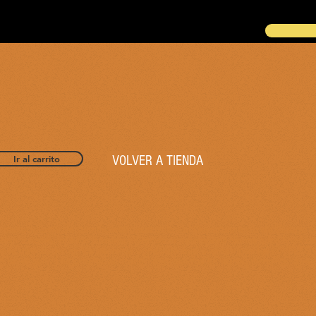
Ir al carrito
VOLVER A TIENDA
la metodología de gamificación que utiliza el Departamento de Griego d
en a nadie, ni a los propios alumnos ni a personas ajenas a los fines 
ensas que obtienen los alumnos a medida que avanzan por los NIVELES
 en el aula. Los precios aparecen expresados en euros, pero hay que co