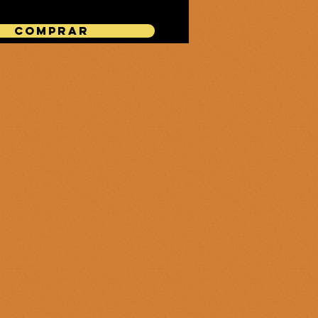
COMPRAR
el IES La Guancha (Tenerife). Los
de esta metodología. Los productos
 del PASE DE LEYENDA y con otros
nvertirlos a la moneda oficial del