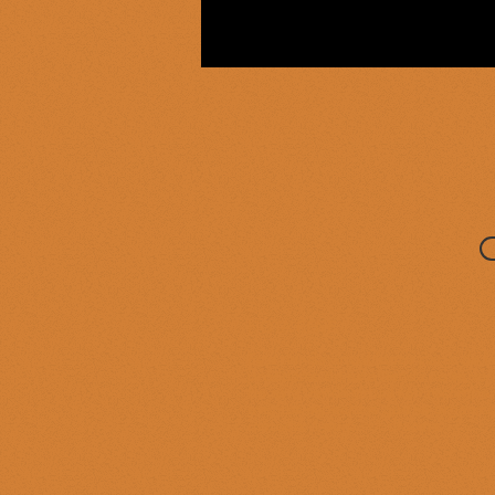
NOTA BENE.
Esta tienda virtual forma parte de 
productos de esta tienda no se vend
de esta tienda virtual son recomp
eventos especiales que se organizan
método: 1 euro = 1 dracma.