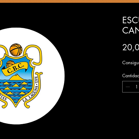
ESC
CAN
20,
Consigue
Cantida