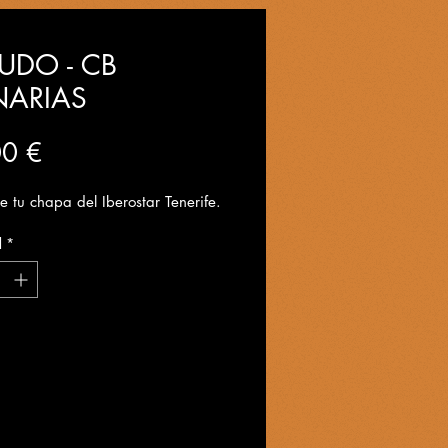
UDO - CB
ARIAS
Precio
00 €
 tu chapa del Iberostar Tenerife.
d
*