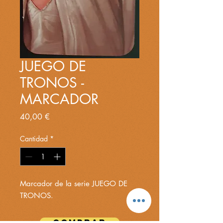
JUEGO DE
TRONOS -
MARCADOR
Precio
40,00 €
Cantidad
*
Marcador de la serie JUEGO DE
TRONOS.
COMPRAR