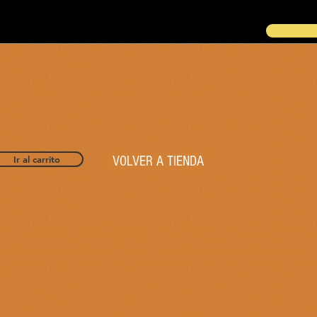
Ir al carrito
VOLVER A TIENDA
la metodología de gamificación que utiliza el Departamento de Griego d
en a nadie, ni a los propios alumnos ni a personas ajenas a los fines 
ensas que obtienen los alumnos a medida que avanzan por los NIVELES
 en el aula. Los precios aparecen expresados en euros, pero hay que co