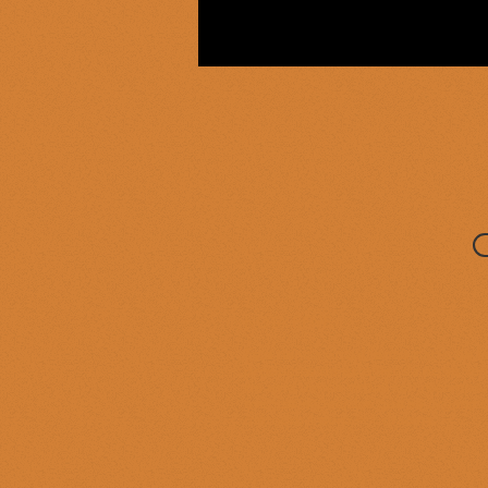
NOTA BENE.
Esta tienda virtual forma parte de 
productos de esta tienda no se vend
de esta tienda virtual son recomp
eventos especiales que se organizan
método: 1 euro = 1 dracma.