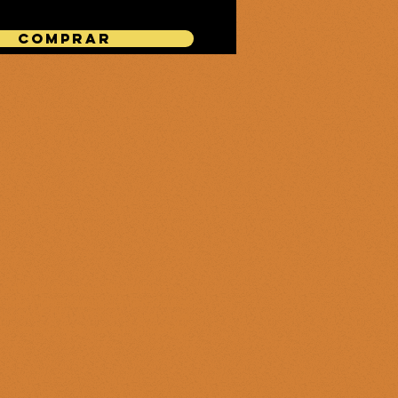
COMPRAR
el IES La Guancha (Tenerife). Los
de esta metodología. Los productos
 del PASE DE LEYENDA y con otros
nvertirlos a la moneda oficial del