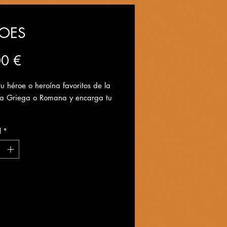
OES
Precio
00 €
tu héroe o heroína favoritos de la
ía Griega o Romana y encarga tu
d
*