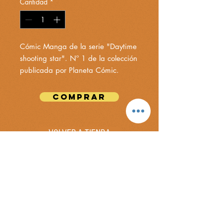
Cantidad
*
Cómic Manga de la serie "Daytime
shooting star". Nº 1 de la colección
publicada por Planeta Cómic.
COMPRAR
VOLVER A TIENDA
Ir al carrito
NOTA BENE.
Esta tienda virtual forma parte de la metodología de
gamificación que utiliza el Departamento de Griego