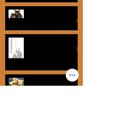
La lengua de las ratas
Cervanticidas
Don Quijote de la Mancha:
Caballero de la Triste
Memoria