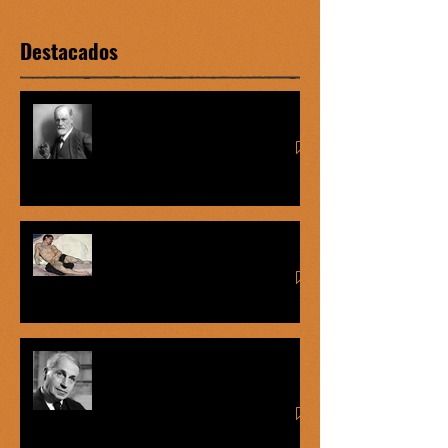
Destacados
Complejo de Edipo vs graofilia
Míster Onán
George Bataille: el éxtasis del
mercenario