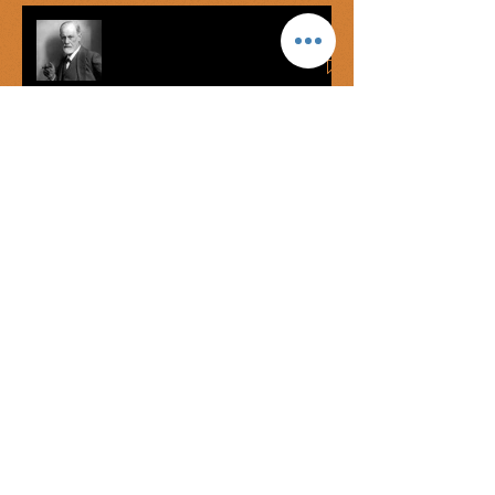
Complejo de Edipo vs graofilia
Míster Onán
George Bataille: el éxtasis del
mercenario
La lengua de las ratas