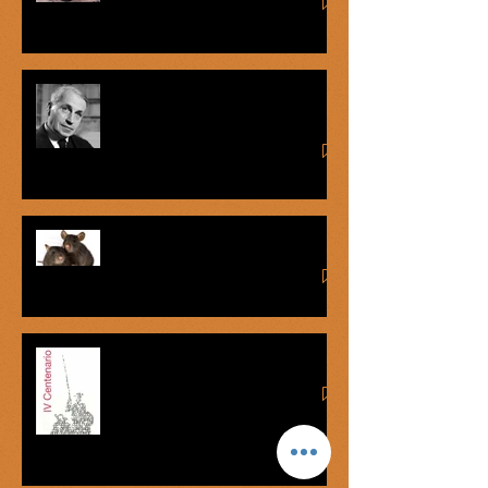
George Bataille: el éxtasis del
mercenario
La lengua de las ratas
Cervanticidas