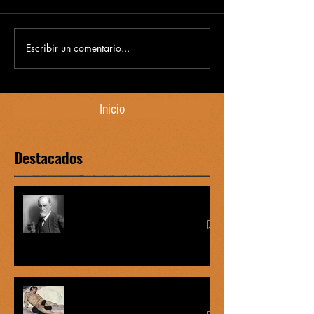
Escribir un comentario...
Inicio
Destacados
Complejo de Edipo vs graofilia
Míster Onán