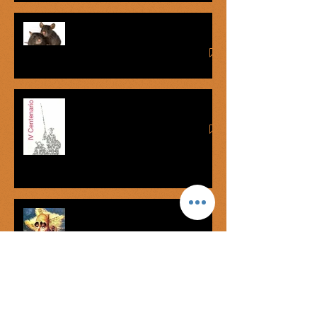
La lengua de las ratas
Cervanticidas
Don Quijote de la Mancha:
Caballero de la Triste
Memoria