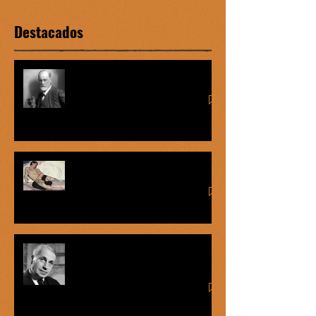
Destacados
Complejo de Edipo vs graofilia
Míster Onán
George Bataille: el éxtasis del
mercenario