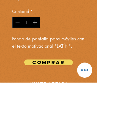
Cantidad
*
Fondo de pantalla para móviles con
el texto motivacional "LATÍN".
COMPRAR
VOLVER A TIENDA
Ir al carrito
NOTA BENE.
Esta tienda virtual forma parte de la metodología de
gamificación que utiliza el Departamento de Griego