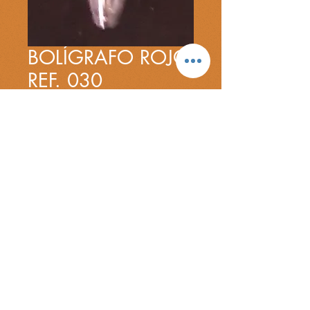
BOLÍGRAFO ROJO
REF. 030
Precio
30,00 €
Cantidad
*
Bolígrafo rojo con mecanismo de
guardado.
COMPRAR
VOLVER A TIENDA