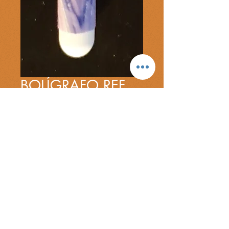
BOLÍGRAFO REF.
015
Precio
30,00 €
Cantidad
*
Bolígrafo de diseño.
COMPRAR